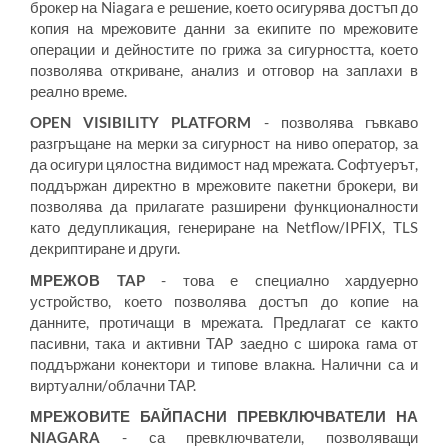
брокер на Niagara е решение, което осигурява достъп до
копия на мрежовите данни за екипите по мрежовите
операции и дейностите по грижа за сигурността, което
позволява откриване, анализ и отговор на заплахи в
реално време.
OPEN VISIBILITY PLATFORM
- позволява гъвкаво
разгръщане на мерки за сигурност на ниво оператор, за
да осигури цялостна видимост над мрежата. Софтуерът,
поддържан директно в мрежовите пакетни брокери, ви
позволява да прилагате разширени функционалности
като дедупликация, генериране на Netflow/IPFIX, TLS
декриптиране и други.
МРЕЖОВ TAP
- това е специално хардуерно
устройство, което позволява достъп до копие на
данните, протичащи в мрежата. Предлагат се както
пасивни, така и активни TAP заедно с широка гама от
поддържани конектори и типове влакна. Налични са и
виртуални/облачни TAP.
МРЕЖОВИТЕ БАЙПАСНИ ПРЕВКЛЮЧВАТЕЛИ НА
NIAGARA
- са превключватели, позволяващи