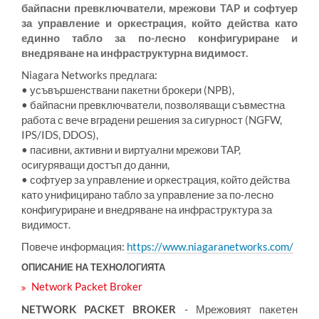
байпасни превключватели, мрежови TAP и софтуер
за управление и оркестрация, който действа като
единно табло за по-лесно конфигуриране и
внедряване на инфраструктурна видимост.
Niagara Networks предлага:
• усъвършенствани пакетни брокери (NPB),
• байпасни превключватели, позволяващи съвместна
работа с вече вградени решения за сигурност (NGFW,
IPS/IDS, DDOS),
• пасивни, активни и виртуални мрежови TAP,
осигуряващи достъп до данни,
• софтуер за управление и оркестрация, който действа
като унифицирано табло за управление за по-лесно
конфигуриране и внедряване на инфраструктура за
видимост.
Повече информация:
https://www.niagaranetworks.com/
ОПИСАНИЕ НА ТЕХНОЛОГИЯТА
Network Packet Broker
NETWORK PACKET BROKER
- Мрежовият пакетен