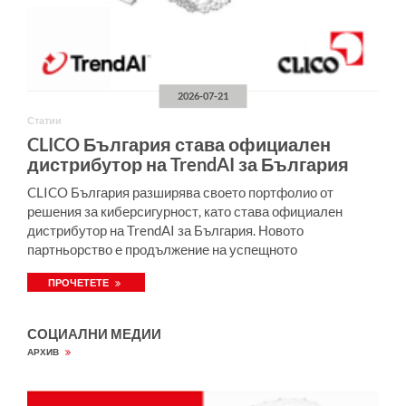
2026-07-21
Статии
CLICO България става официален
дистрибутор на TrendAI за България
CLICO България разширява своето портфолио от
решения за киберсигурност, като става официален
дистрибутор на TrendAI за България. Новото
партньорство е продължение на успещното
сътрудничество между TrendAI и CLICO, което вече
ПРОЧЕТЕТЕ
обхваща Полша и Румъния, и затвърждава
присъствието на решенията на TrendAI в Централна и
Източна Европа.
СОЦИАЛНИ МЕДИИ
АРХИВ