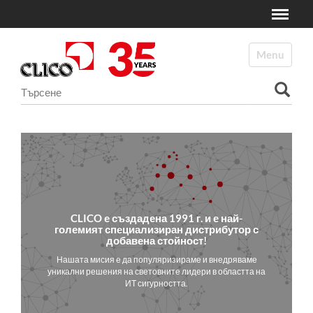
Toggle
N
a
Toggle navi
v
i
Търсене
g
a
Разширено търсене...
t
i
o
n
CLICO е създадена 1991 г. и е
най-
големият специализиран дистрибутор с
добавена стойност!
Нашата мисия е да популяризираме и внедряваме
уникални решения на световните лидери в областта на
ИТ сигурността.