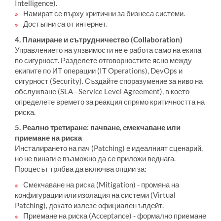
Intelligence).
Намират се върху критични за бизнеса системи.
Достъпни са от интернет.
4. Планиране и сътрудничество (Collaboration)
Управлението на уязвимости не е работа само на екипа
по сигурност. Разделете отговорностите ясно между
екипите по ИТ операции (IT Operations), DevOps и
сигурност (Security). Създайте споразумение за ниво на
обслужване (SLA - Service Level Agreement), в което
определете времето за реакция спрямо критичността на
риска.
5. Реално третиране: пачване, смекчаване или
приемане на риска
Инсталирането на пач (Patching) е идеалният сценарий,
но не винаги е възможно да се приложи веднага.
Процесът трябва да включва опции за:
Смекчаване на риска (Mitigation) - промяна на
конфигурации или изолация на системи (Virtual
Patching), докато излезе официален ъпдейт.
Приемане на риска (Acceptance) - формално приемане