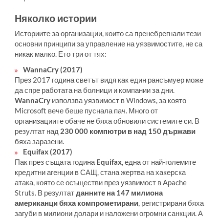
Няколко истории
Историите за организации, които са пренебрегнали тези
основни принципи за управление на уязвимостите, не са
никак малко. Ето три от тях:
WannaCry (2017)
През 2017 година светът видя как един рансъмуер може
да спре работата на болници и компании за дни.
WannaCry
използва уязвимост в Windows, за която
Microsoft вече беше пуснала пач. Много от
организациите обаче не бяха обновили системите си. В
резултат над
230 000 компютри в над 150 държави
бяха заразени.
Equifax (2017)
Пак през същата година
Equifax
, една от най-големите
кредитни агенции в САЩ, стана жертва на хакерска
атака, която се осъществи през уязвимост в Apache
Struts. В резултат
данните на 147 милиона
американци бяха компрометирани
, регистрирани бяха
загуби в милиони долари и наложени огромни санкции. А