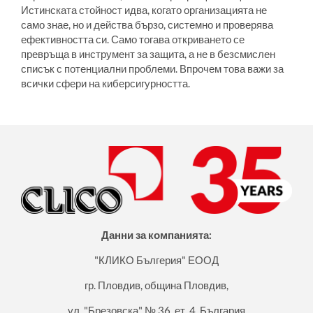
Истинската стойност идва, когато организацията не
само знае, но и действа бързо, системно и проверява
ефективността си. Само тогава откриването се
превръща в инструмент за защита, а не в безсмислен
списък с потенциални проблеми. Впрочем това важи за
всички сфери на киберсигурността.
Данни за компанията:
"КЛИКО Бългерия" ЕООД
гр. Пловдив, община Пловдив,
ул. "Брезовска" № 36, ет. 4, България