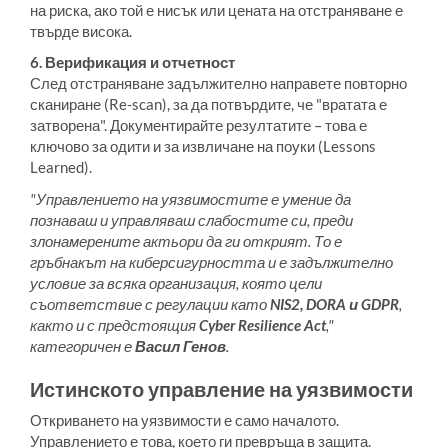
на риска, ако той е нисък или цената на отстраняване е
твърде висока.
6. Верификация и отчетност
След отстраняване задължително направете повторно
сканиране (Re-scan), за да потвърдите, че "вратата е
затворена". Документирайте резултатите – това е
ключово за одити и за извличане на поуки (Lessons
Learned).
"Управлението на уязвимостите е умение да
познаваш и управляваш слабостите си, преди
злонамерените актьори да ги открият. То е
гръбнакът на киберсигурността и е задължително
условие за всяка организация, която цели
съответствие с регулации като
NIS2, DORA и GDPR
,
както и с предстоящия
Cyber Resilience Act
,"
категоричен е
Васил Генов
.
Истинското управление на уязвимости
Откриването на уязвимости е само началото.
Управлението е това, което ги превръща в защита.