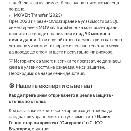
ъпдейт за тази уязвимост беше пуснат няколко месеца
по-рано.
MOVEit Transfer (2023)
През 2023 г. чрез експлоатиране на уязвимости за SQL
инжектиране в
MOVEit Transfer
бяха компрометирани
данните на хиляди организации и
над 93 милиона
лични данни
. Този случай отново демонстрира как една
оставена уязвимост в широко използван софтуер може
да доведе до огромни щети и репутационни рискове.
💡 Историите са много и всички те показват, че да знаеш
каква е уязвимостта не означава, че си защитен.
Необходими са навременни действия.
🎯 Нашите експерти съветват
Как да превърнем откриването в реална защита -
стъпка по стъпка
Кои са стъпките, които всяка организация трябва да
следва при управлението на уязвимостите?
Васил
Генов, старши архитект “Сигурност” в CLICO
България
, съветва: