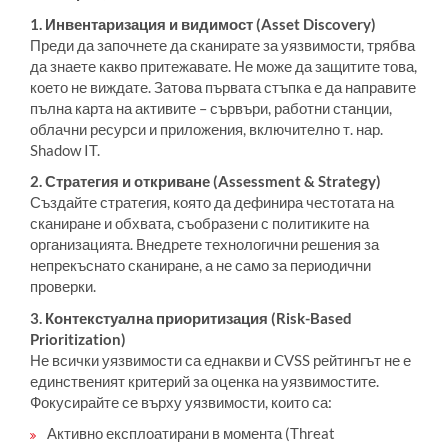
1. Инвентаризация и видимост (Asset Discovery)
Преди да започнете да сканирате за уязвимости, трябва
да знаете какво притежавате. Не може да защитите това,
което не виждате. Затова първата стъпка е да направите
пълна карта на активите – сървъри, работни станции,
облачни ресурси и приложения, включително т. нар.
Shadow IT.
2. Стратегия и откриване (Assessment & Strategy)
Създайте стратегия, която да дефинира честотата на
сканиране и обхвата, съобразени с политиките на
организацията. Внедрете технологични решения за
непрекъснато сканиране, а не само за периодични
проверки.
3. Контекстуална приоритизация (Risk-Based
Prioritization)
Не всички уязвимости са еднакви и CVSS рейтингът не е
единственият критерий за оценка на уязвимостите.
Фокусирайте се върху уязвимости, които са:
Активно експлоатирани в момента (Threat