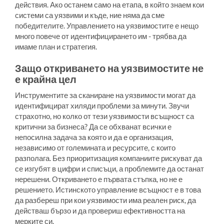
действия. Ако останем само на етапа, в който знаем кои
системи са уязвими и къде, ние няма да сме
победителите. Управлението на уязвимостите е нещо
много повече от идентифицирането им - трябва да
имаме план и стратегия.
Защо откриването на уязвимостите не
е крайна цел
Инструментите за сканиране на уязвимости могат да
идентифицират хиляди проблеми за минути. Звучи
страхотно, но колко от тези уязвимости всъщност са
критични за бизнеса? Да се обхванат всички е
непосилна задача за която и да е организация,
независимо от големината и ресурсите, с които
разполага. Без приоритизация компаниите рискуват да
се изгубят в цифри и списъци, а проблемите да останат
нерешени. Откриването е първата стъпка, но не е
решението. Истинското управление всъщност е в това
да разбереш при кои уязвимости има реален риск, да
действаш бързо и да провериш ефективността на
мерките си.