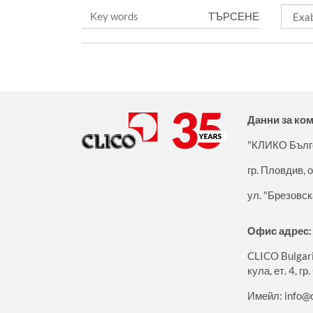
с
т
е
т
у
к
:
Данни за ко
"КЛИКО Бълг
гр. Пловдив,
ул. "Брезовск
Офис адрес:
CLICO Bulgari
кула, ет. 4, г
Имейл:
info@c