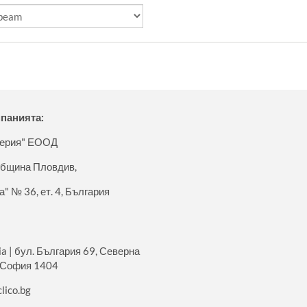
мпанията:
ерия" ЕООД
 община Пловдив,
а" № 36, ет. 4, България
a | бул. България 69, Северна
р. София 1404
lico.bg