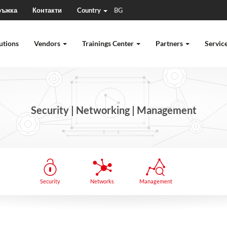
ръжка
Контакти
Country
BG
utions
Vendors
Trainings Center
Partners
Servic
Security | Networking | Management
Security
Networks
Management