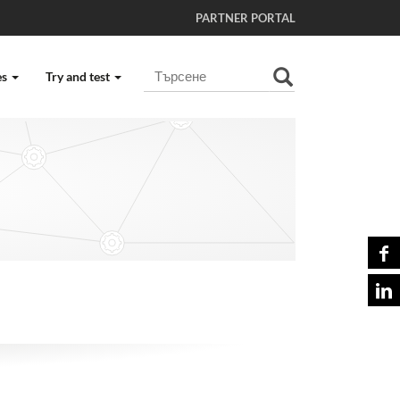
PARTNER PORTAL
Търсене
es
Try and test
Разширено търсене...