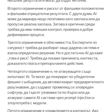
непълен, резултатите могат да бъдат неточни.
Второто ограничение е рискът от фалшиви положителни
и фалшиви отрицателни резултати. С други думи, AI
може да маркира нещо легитимно като заплаха или да
пропусне реална заплаха. Затова в критични среди
трябва да има човешки контрол, проверка и добре
дефинирани процеси.
Третото ограничение е обяснимостта. Експертите по
сигурност трябва да разбират защо дадена система е
взела определено решение. Не е достатъчно AI да каже
„това е риск“. Трябва да покаже причината, контекста,
доказателствата и препоръчаните действия.
Четвъртото ограничение е, че атакуващите също
използват AI. Те могат да генерират по-убедителни
фишинг съобщения, да автоматизират предварителното
разузнаване, да създават променящ се зловреден
софтуер, да търсят уязвимости по-бързо или да
атакуват самите AI системи чрез prompt injection и
злоупотреба с модели.
Петото ограничение е управлението и контролът. Ако