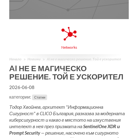
Management
Начало
Новини
AI не е магическо решение. Той е ускорител
AI НЕ Е МАГИЧЕСКО
РЕШЕНИЕ. ТОЙ Е УСКОРИТЕЛ
2026-06-08
категории:
Статии
Тодор Хвойнев, aрхитект "Информационна
Сигурност" в CLICO България, разказва за модерната
киберсигурност и какво е мястото на изкуствения
интелект в нея през призмата на
SentinelOne XDR и
Prompt Security
— решение, насочено към сигурното