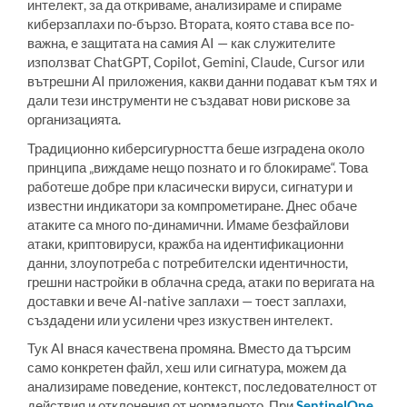
интелект, за да откриваме, анализираме и спираме
киберзаплахи по-бързо. Втората, която става все по-
важна, е защитата на самия AI — как служителите
използват ChatGPT, Copilot, Gemini, Claude, Cursor или
вътрешни AI приложения, какви данни подават към тях и
дали тези инструменти не създават нови рискове за
организацията.
Традиционно киберсигурността беше изградена около
принципа „виждаме нещо познато и го блокираме“. Това
работеше добре при класически вируси, сигнатури и
известни индикатори за компрометиране. Днес обаче
атаките са много по-динамични. Имаме безфайлови
атаки, криптовируси, кражба на идентификационни
данни, злоупотреба с потребителски идентичности,
грешни настройки в облачна среда, атаки по веригата на
доставки и вече AI-native заплахи — тоест заплахи,
създадени или усилени чрез изкуствен интелект.
Тук AI внася качествена промяна. Вместо да търсим
само конкретен файл, хеш или сигнатура, можем да
анализираме поведение, контекст, последователност от
действия и отклонения от нормалното. При
SentinelOne