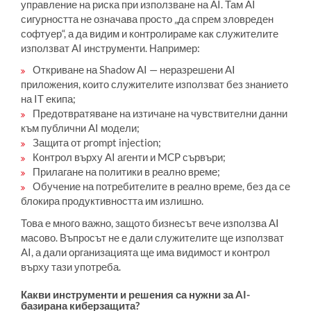
управление на риска при използване на AI. Там AI
сигурността не означава просто „да спрем зловреден
софтуер“, а да видим и контролираме как служителите
използват AI инструменти. Например:
Откриване на Shadow AI — неразрешени AI
приложения, които служителите използват без знанието
на IT екипа;
Предотвратяване на изтичане на чувствителни данни
към публични AI модели;
Защита от prompt injection;
Контрол върху AI агенти и MCP сървъри;
Прилагане на политики в реално време;
Обучение на потребителите в реално време, без да се
блокира продуктивността им излишно.
Това е много важно, защото бизнесът вече използва AI
масово. Въпросът не е дали служителите ще използват
AI, а дали организацията ще има видимост и контрол
върху тази употреба.
Какви инструменти и решения са нужни за AI-
базирана киберзащита?