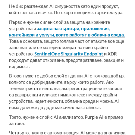
Не бих разглеждал AI сигурността като един продукт,
който решава всичко. По-скоро говорим за архитектура.
Първо е нужен силен слой за защита на крайните
устройства и
защита на сървъри, приложения,
контейнери и услуги, които работят в облачна среда.
Това е основата, защото голяма част от атаките все още
започват или се материализират на ниво крайно
устройство.
SentinelOne Singularity Endpoint
и XDR
подходът дават откриване, предотвратяване, реакция и
видимост.
Второ, нужен е добър слой от данни. AI е толкова добър,
колкото са добри данните, върху които работи. Ако
телеметрията е непълна, ако регистрационните записи
са разпръснати или ако няма контекст между крайни
устройства, идентичности, облачна среда и мрежа, AI
няма да може да даде максимална стойност.
Трето, нужен е слой с AI анализатор.
Purple AI
е пример
за това.
Четвърто, нужна е автоматизация. AI може да анализира