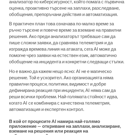
анализатор по киберсигурност, който помага с първична
оценка, проактивно търсене на заплахи, разследване,
обобщения, препоръчани действия и автоматизация.
В практичен план това означава по-малко време за
ръчно търсене и повече време за вземане на правилни
решения. Ако преди анализаторът трябваше сам да
пише сложни заявки, да сравнява телеметрия и да
изгражда времева линия на атаката, сега AI може да
помогне чрез заявки на естествен език, автоматично
обобщение на инцидента и конкретни следващи стъпки.
Но е важно да кажем нещо ясно: AI не е магическо
решение. Той е ускорител. Ако организацията няма
правилни процеси, политики, видимост и добре
дефинирана реакция при инциденти, AI няма сам да
реши всички проблеми. Най-голямата стойност идва,
когато AI се комбинира с качествена телеметрия,
автоматизация и експертен контрол.
В кой от процесите AI намира най-голямо
приложение — откриване на заплахи, анализиране,
вземане на решения или реакция на