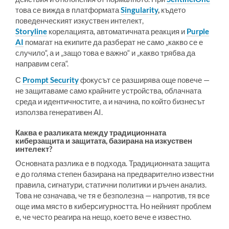
това се вижда в платформата
Singularity
,
където
поведенческият изкуствен интелект,
Storyline
корелацията, автоматичната реакция и
Purple
AI
помагат на екипите да разберат не само „какво се е
случило“, а и „защо това е важно“ и „какво трябва да
направим сега“.
С
Prompt Security
фокусът се разширява още повече —
не защитаваме само крайните устройства, облачната
среда и идентичностите, а и начина, по който бизнесът
използва генеративен AI.
Каква е разликата между традиционната
киберзащита и защитата, базирана на изкуствен
интелект?
Основната разлика е в подхода. Традиционната защита
е до голяма степен базирана на предварително известни
правила, сигнатури, статични политики и ръчен анализ.
Това не означава, че тя е безполезна — напротив, тя все
още има място в киберсигурността. Но нейният проблем
е, че често реагира на нещо, което вече е известно.