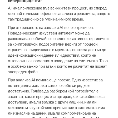
киберинциденти?
AI има приложение във всички тези процеси, но според
мен най-големият ефект е в анализа и реакцията, защото
там традиционно се губи най-много време.
При откриването на заплахи AI вече е критичен.
Поведенческият изкуствен интелект може да
разпознава необичайно поведение, активности, типични
за криптовируси, подозрителни вериги от процеси,
странично придвижване в мрежата, опити за достъп до
идентификационни данни или действия, които не
отговарят на нормалното поведение на системата. Това
е особено важно при атаки, които не разчитат на познат
зловреден файл.
При анализа AI помага още повече. Едно известие за
потенциална заплаха само по себе си рядко е
достатъчно. Трябва да разберем кой потребител е
засегнат, какъв процес е стартиран, какви файлове са
достъпени, има ли връзка с други машини, има ли
механизъм за устойчиво присъствие в системата, има
ли изнасяне на данни, има ли компрометиране на