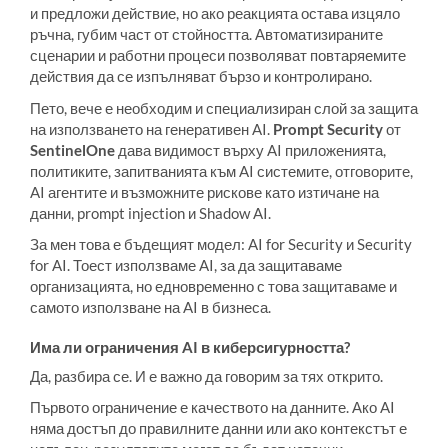
и предложи действие, но ако реакцията остава изцяло
ръчна, губим част от стойността. Автоматизираните
сценарии и работни процеси позволяват повтаряемите
действия да се изпълняват бързо и контролирано.
Пето, вече е необходим и специализиран слой за защита
на използването на генеративен AI.
Prompt Security
от
SentinelOne
дава видимост върху AI приложенията,
политиките, запитванията към AI системите, отговорите,
AI агентите и възможните рискове като изтичане на
данни, prompt injection и Shadow AI.
За мен това е бъдещият модел: AI for Security и Security
for AI. Тоест използваме AI, за да защитаваме
организацията, но едновременно с това защитаваме и
самото използване на AI в бизнеса.
Има ли ограничения AI в киберсигурността?
Да, разбира се. И е важно да говорим за тях открито.
Първото ограничение е качеството на данните. Ако AI
няма достъп до правилните данни или ако контекстът е