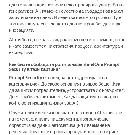
една организация позволи неконтролирана употреба на
генеративен AI, тя може неусетно да създаде нов канал
за изтичане на данни. Именно затова Prompt Security е
толкова актуален — защото дава контрол без да спира
иновацията.
AI трябва да се разглежда като мощен инструмент, но не
и като заместител на стратегия, процеси, архитектура и
експертиза.
Как бихте обобщили ролята на SentinelOne Prompt
Security в тази картина?
Prompt Security
е важен, защото адресира нова
категория риск. До скоро основният въпрос беше: „Как
да защитим потребителите, устройствата и сървърите?“.
Днес трябва да питаме и: „Как да защитим начина, по
който организацията използва AI?“.
Служителите вече използват генеративен AI за писане
на текстове, анализ на документи, програмиране,
обработка на данни, автоматизация и вземане на
решения. Това носи огромна продуктивност, но и риск.