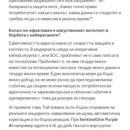
приложение разрешено ли е или забранено?“. AI-
базираната защита пита: „Какво точно прави
потребителят, какъв е рискът, какви данни се споделят и
трябва ли да се намесим в реално време?“.
Колко по-ефективен е изкуственият интелект в
борбата с кибератаките?
Ефективността идва основно от скоростта, мащаба и
контекста. В модерната среда за оперативна
киберсигурност, или SOC, проблемът не е само липсата
на технологии. Проблемът е, че има твърде много
известия за потенциални заплахи, твърде много данни и
твърде малко време. Един анализатор може да бъде
много добър, но не може ръчно да прегледа милиони
събития, да свърже всички процеси, потребителски
идентичности, мрежови връзки и облачни събития и
едновременно с това да реагира за секунди.
AI променя това. Той помага за по-бързо откриване на
реалните инциденти, намаляване на шума, автоматична
корелация и по-бърза реакция. При
SentinelOne Purple
AI
например идеята е AI да действа като виртуален