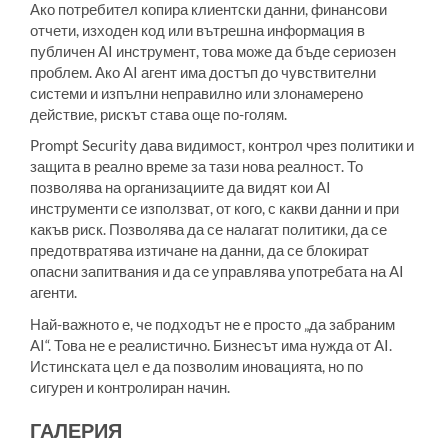
Ако потребител копира клиентски данни, финансови
отчети, изходен код или вътрешна информация в
публичен AI инструмент, това може да бъде сериозен
проблем. Ако AI агент има достъп до чувствителни
системи и изпълни неправилно или злонамерено
действие, рискът става още по-голям.
Prompt Security дава видимост, контрол чрез политики и
защита в реално време за тази нова реалност. То
позволява на организациите да видят кои AI
инструменти се използват, от кого, с какви данни и при
какъв риск. Позволява да се налагат политики, да се
предотвратява изтичане на данни, да се блокират
опасни запитвания и да се управлява употребата на AI
агенти.
Най-важното е, че подходът не е просто „да забраним
AI“. Това не е реалистично. Бизнесът има нужда от AI.
Истинската цел е да позволим иновацията, но по
сигурен и контролиран начин.
ГАЛЕРИЯ