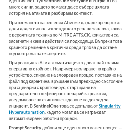
идентичност. Тук
SentinelOne Storyline и Purple AI
са
много силни, защото помагат да се събере цялата
история на атаката в разбираем контекст.
При вземането на решения AI може да даде препоръки:
дали даден сигнал изглежда като реална заплаха, каква
е вероятната техника по MITRE ATT&CK, кои активи са
засегнати и какви действия са подходящи. Въпреки това
крайното решение в критични среди трябва да остане
под контрола на експертите.
При реакцията AI и автоматизацията дават най-голяма
оперативна стойност. Например изолиране на крайно
устройство, спиране на зловреден процес, поставяне на
файл под карантина, връщане към предходно състояние
при сценарий с криптовирус, стартиране на
предварително дефиниран сценарий за реакция,
уведомяване на екип или създаване на доклад за
инцидент. В
SentinelOne
това се допълва от
Singularity
Hyperautomation
, където могат да се изграждат
автоматизирани работни процеси.
Prompt Security
добавя още един много важен процес —