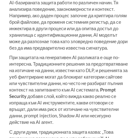
AI-базираната защита работи по различен начин. Тя
анализира поведение, закономерности и контекст.
Например, ако даден процес започне да криптира голям
брой файлове, да променя системния регистър, да се
инжектира в други процеси или да опитва достъп до
хранилища с идентификационни данни, AI моделът
може да разпознае това като зловредно поведение дори
без да има предварително известна сигнатура.
При защитата на генеративен AI разликата е още по-
интересна. Традиционните решения за предотвратяване
на изтичане на данни, известни като DLP, и решенията за
уеб филтриране могат да блокират категории сайтове
или чувствителни данни, но често не разбират пълния
контекст на запитването към AI системата.
Prompt
Security
добавя слой, който вижда какво реално се
изпраща към AI инструментите, какви отговори се
връщат, дали има риск от изтичане на чувствителни
данни, prompt injection, Shadow AI или несигурно
действие на AI агент.
С други думи, традиционната защита казва: „Това